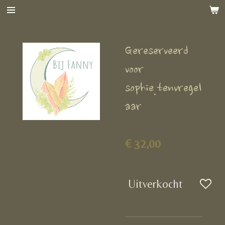
Ga
direct
naar
Gereserveerd
de
hoofdinhoud
voor
sophie.tenvregel
aar
€ 32,00
Uitverkocht