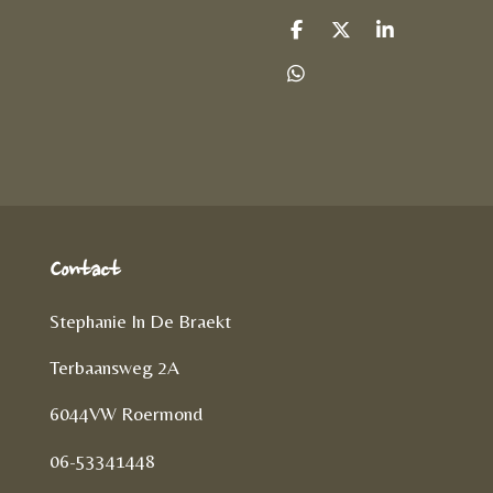
D
D
S
e
e
h
l
e
a
D
e
l
r
e
n
e
l
e
n
Contact
Stephanie In De Braekt
Terbaansweg 2A
6044VW Roermond
06-53341448