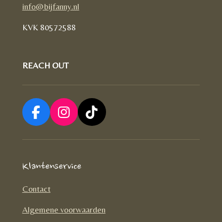
info@bijfanny.nl
KVK
80572588
REACH OUT
F
I
T
a
n
i
c
s
k
e
t
T
Klantenservice
b
a
o
o
g
k
Contact
o
r
Algemene voorwaarden
k
a