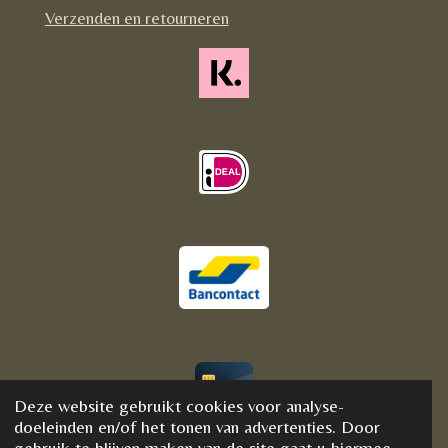
m
Verzenden en retourneren
Deze website gebruikt cookies voor analyse-
© 2020 - 2021 BijFannyWellness&Crystals
doeleinden en/of het tonen van advertenties. Door
gebruik te blijven maken van de site gaat u hiermee