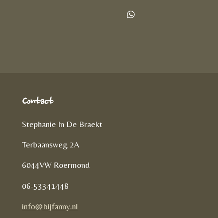
e
e
h
l
e
a
D
e
l
r
e
n
e
l
e
n
Contact
Stephanie In De Braekt
Terbaansweg 2A
6044VW Roermond
06-53341448
info@bijfanny.nl