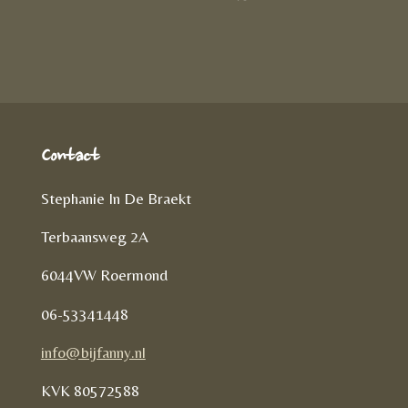
D
e
l
r
e
n
e
l
e
n
Contact
Stephanie In De Braekt
Terbaansweg 2A
6044VW Roermond
06-53341448
info@bijfanny.nl
KVK
80572588