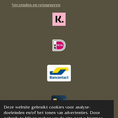
m
Verzenden en retourneren
Deze website gebruikt cookies voor analyse-
© 2020 - 2021 BijFannyWellness&Crystals
doeleinden en/of het tonen van advertenties. Door
gebruik te blijven maken van de site gaat u hiermee