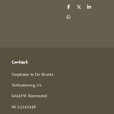
D
D
S
e
e
h
l
e
a
D
e
l
r
e
n
e
l
e
n
Contact
Stephanie In De Braekt
Terbaansweg 2A
6044VW Roermond
06-53341448