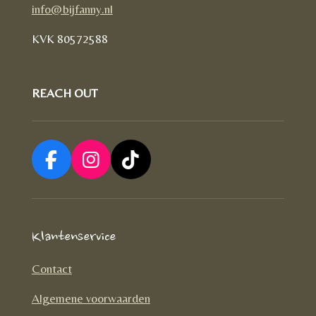
info@bijfanny.nl
KVK
80572588
REACH OUT
F
I
T
a
n
i
c
s
k
e
t
T
Klantenservice
b
a
o
o
g
k
Contact
o
r
Algemene voorwaarden
k
a