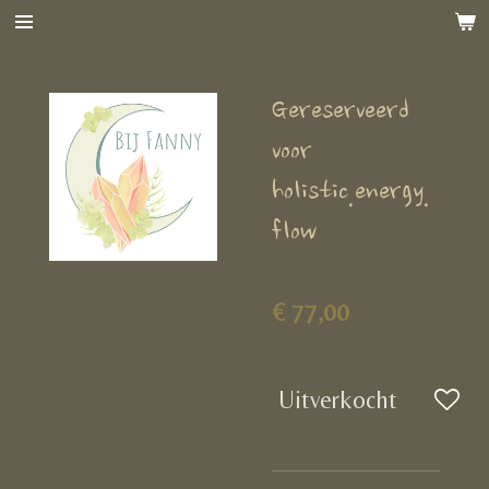
Ga
direct
naar
Gereserveerd
de
hoofdinhoud
voor
holistic.energy.
flow
€ 77,00
Uitverkocht