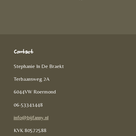
D
e
l
r
e
n
e
l
e
n
Contact
Stephanie In De Braekt
Terbaansweg 2A
6044VW Roermond
06-53341448
info@bijfanny.nl
KVK
80572588