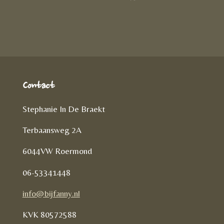
D
e
l
r
e
n
e
l
e
n
Contact
Stephanie In De Braekt
Terbaansweg 2A
6044VW Roermond
06-53341448
info@bijfanny.nl
KVK
80572588