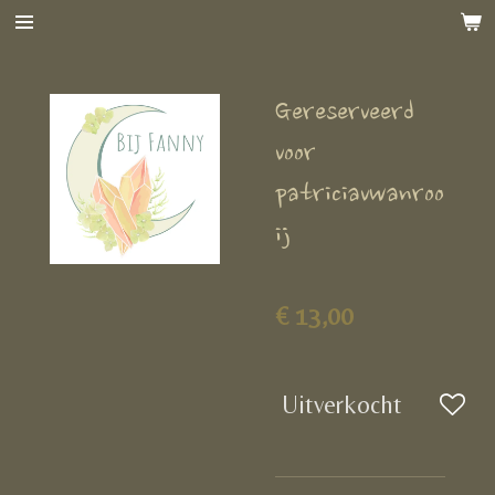
Ga
direct
naar
Gereserveerd
de
hoofdinhoud
voor
patriciavwanroo
ij
€ 13,00
Uitverkocht