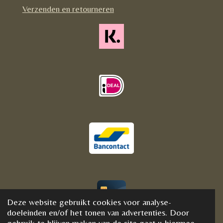
m
Verzenden en retourneren
Deze website gebruikt cookies voor analyse-
© 2020 - 2021 BijFannyWellness&Crystals
doeleinden en/of het tonen van advertenties. Door
gebruik te blijven maken van de site gaat u hiermee