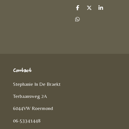
D
D
S
e
e
h
l
e
a
D
e
l
r
e
n
e
l
e
n
Contact
Stephanie In De Braekt
Terbaansweg 2A
6044VW Roermond
06-53341448