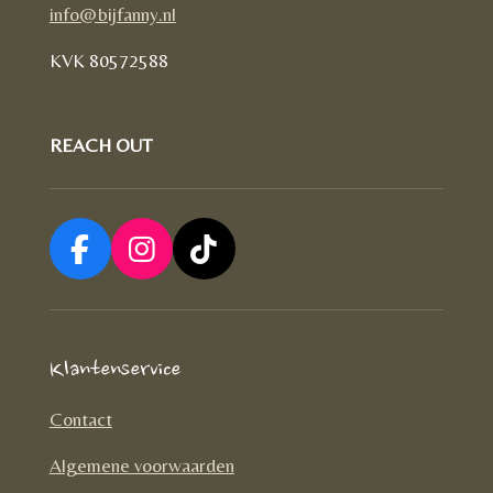
info@bijfanny.nl
KVK
80572588
REACH OUT
F
I
T
a
n
i
c
s
k
e
t
T
Klantenservice
b
a
o
o
g
k
Contact
o
r
Algemene voorwaarden
k
a