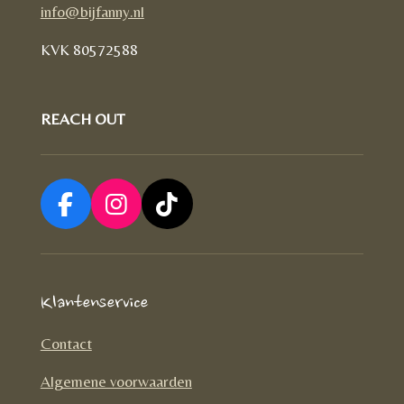
info@bijfanny.nl
KVK
80572588
REACH OUT
F
I
T
a
n
i
c
s
k
e
t
T
Klantenservice
b
a
o
o
g
k
Contact
o
r
Algemene voorwaarden
k
a