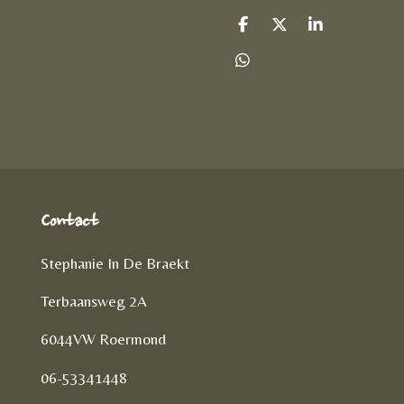
D
D
S
e
e
h
l
e
a
D
e
l
r
e
n
e
l
e
n
Contact
Stephanie In De Braekt
Terbaansweg 2A
6044VW Roermond
06-53341448