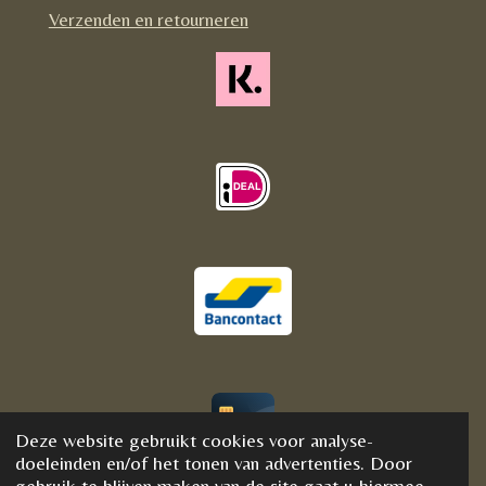
m
Verzenden en retourneren
Deze website gebruikt cookies voor analyse-
© 2020 - 2021 BijFannyWellness&Crystals
doeleinden en/of het tonen van advertenties. Door
gebruik te blijven maken van de site gaat u hiermee