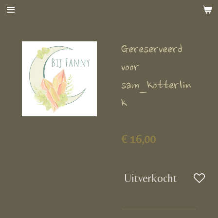
Ga
direct
naar
Gereserveerd
de
hoofdinhoud
voor
sam_kotterlin
k
€ 16,00
Uitverkocht