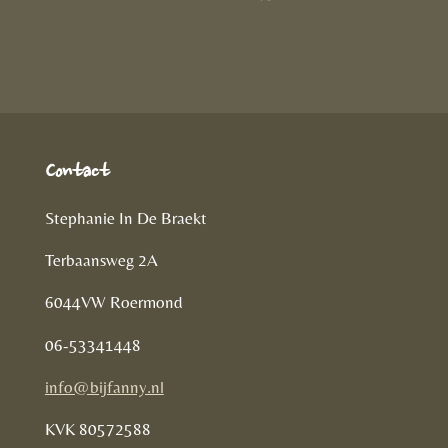
D
e
l
r
e
n
e
l
e
n
Contact
Stephanie In De Braekt
Terbaansweg 2A
6044VW Roermond
06-53341448
info@bijfanny.nl
KVK
80572588