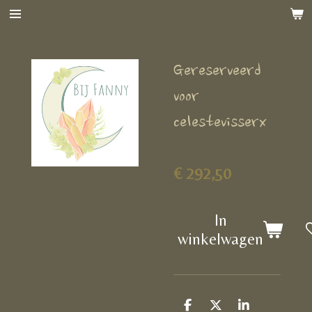
Ga
direct
naar
Gereserveerd
de
hoofdinhoud
voor
celestevisserx
€ 292,50
In
winkelwagen
D
D
S