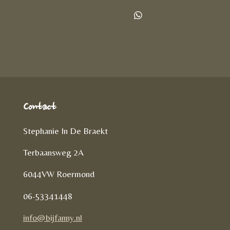
e
e
h
l
e
a
D
e
l
r
e
n
e
l
e
n
Contact
Stephanie In De Braekt
Terbaansweg 2A
6044VW Roermond
06-53341448
info@bijfanny.nl