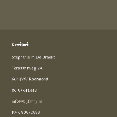
D
e
l
r
e
n
e
l
e
n
Contact
Stephanie In De Braekt
Terbaansweg 2A
6044VW Roermond
06-53341448
info@bijfanny.nl
KVK
80572588