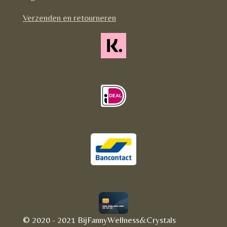
m
Verzenden en retourneren
© 2020 - 2021 BijFannyWellness&Crystals