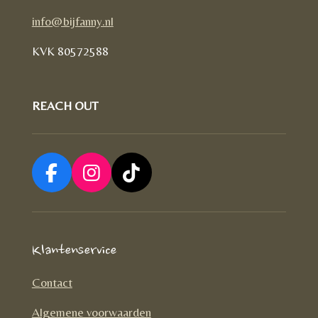
info@bijfanny.nl
KVK
80572588
REACH OUT
F
I
T
a
n
i
c
s
k
e
t
T
Klantenservice
b
a
o
o
g
k
Contact
o
r
Algemene voorwaarden
k
a