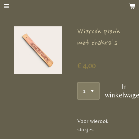
Ga
direct
naar
Wierook plank
de
hoofdinhoud
met chakra's
€ 4,00
In
winkelwag
Voor wierook
stokjes.