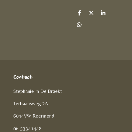
D
D
S
e
e
h
l
e
a
D
e
l
r
e
n
e
l
e
n
Contact
Stephanie In De Braekt
Terbaansweg 2A
6044VW Roermond
06-53341448