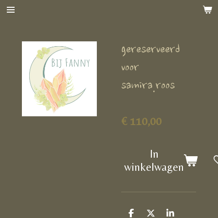
Ga
direct
naar
gereserveerd
de
hoofdinhoud
voor
samira.roos
€ 110,00
In
winkelwagen
D
D
S