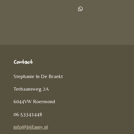
e
e
h
l
e
a
D
e
l
r
e
n
e
l
e
n
Contact
Stephanie In De Braekt
Terbaansweg 2A
6044VW Roermond
06-53341448
info@bijfanny.nl