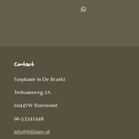
e
e
h
l
e
a
D
e
l
r
e
n
e
l
e
n
Contact
Stephanie In De Braekt
Terbaansweg 2A
6044VW Roermond
06-53341448
info@bijfanny.nl