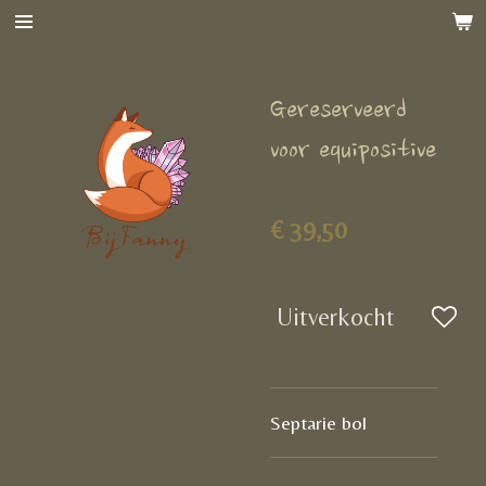
Ga
direct
naar
Gereserveerd
de
hoofdinhoud
voor equipositive
€ 39,50
Uitverkocht
Septarie bol