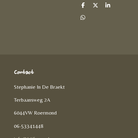
D
D
S
e
e
h
l
e
a
D
e
l
r
e
n
e
l
e
n
Contact
Stephanie In De Braekt
Terbaansweg 2A
6044VW Roermond
06-53341448