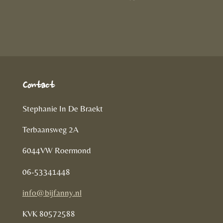
D
e
l
r
e
n
e
l
e
n
Contact
Stephanie In De Braekt
Terbaansweg 2A
6044VW Roermond
06-53341448
info@bijfanny.nl
KVK
80572588