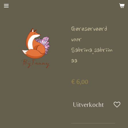
Ga
direct
naar
Gereserveerd
de
hoofdinhoud
voor
Sabrina.sabriin
aa
€ 6,00
Uitverkocht