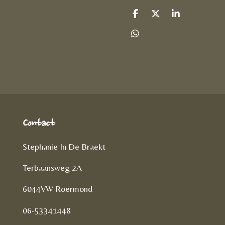
D
D
S
e
e
h
l
e
a
D
e
l
r
e
n
e
l
e
n
Contact
Stephanie In De Braekt
Terbaansweg 2A
6044VW Roermond
06-53341448