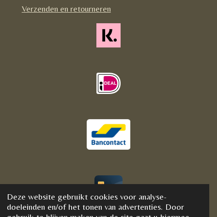
m
Verzenden en retourneren
Deze website gebruikt cookies voor analyse-
© 2020 - 2021 BijFannyWellness&Crystals
doeleinden en/of het tonen van advertenties. Door
gebruik te blijven maken van de site gaat u hiermee