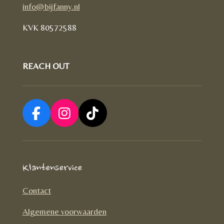
info@bijfanny.nl
KVK
80572588
REACH OUT
F
I
T
a
n
i
c
s
k
e
t
T
Klantenservice
b
a
o
o
g
k
Contact
o
r
Algemene voorwaarden
k
a