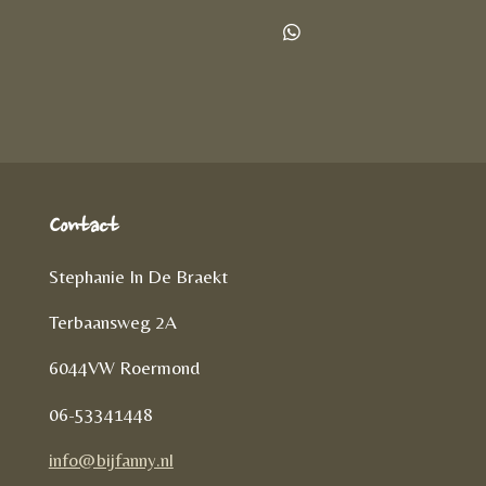
e
e
h
l
e
a
D
e
l
r
e
n
e
l
e
n
Contact
Stephanie In De Braekt
Terbaansweg 2A
6044VW Roermond
06-53341448
info@bijfanny.nl