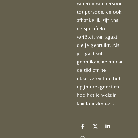
variëren van persoon
tot persoon, en ook
afhankelijk zijn van
de specifieke
variëteit van agaat
die je gebruikt. Als
je agaat wilt
gebruiken, neem dan
de tijd om te
observeren hoe het
op jou reageert en
hoe het je welzijn
kan beïnvloeden.
D
D
S
e
e
h