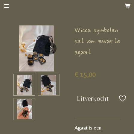
Ga
direct
naar
Wicca symbolen
de
hoofdinhoud
set van zwarte
agaat
€ 15,00
Uitverkocht
Agaat
is een