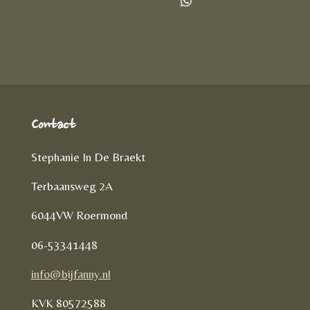
l
e
a
D
e
l
r
e
n
e
l
e
n
Contact
Stephanie In De Braekt
Terbaansweg 2A
6044VW Roermond
06-53341448
info@bijfanny.nl
KVK
80572588