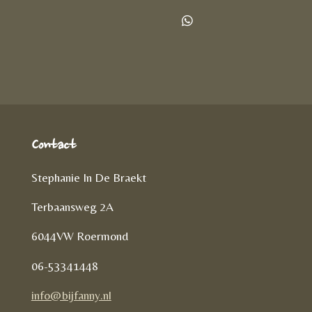
e
e
h
l
e
a
D
e
l
r
e
n
e
l
e
n
Contact
Stephanie In De Braekt
Terbaansweg 2A
6044VW Roermond
06-53341448
info@bijfanny.nl