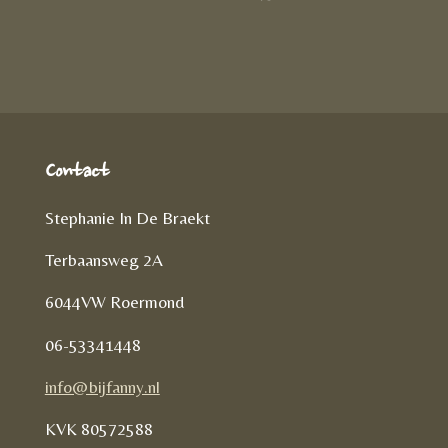
D
e
l
r
e
n
e
l
e
n
Contact
Stephanie In De Braekt
Terbaansweg 2A
6044VW Roermond
06-53341448
info@bijfanny.nl
KVK
80572588