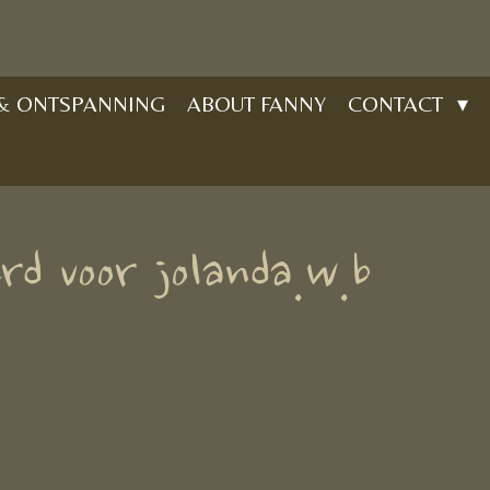
 & ONTSPANNING
ABOUT FANNY
CONTACT
rd voor jolanda.w.b