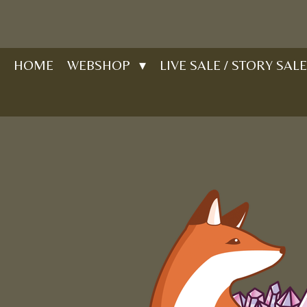
Ga
direct
naar
HOME
WEBSHOP
LIVE SALE / STORY SALE
de
hoofdinhoud