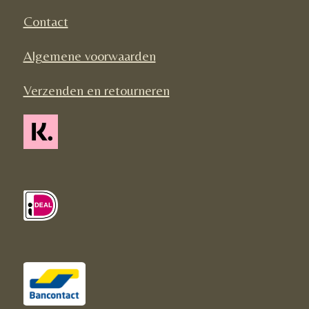
k
a
Contact
m
Algemene voorwaarden
Verzenden en retourneren