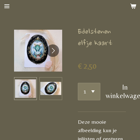
Ga
direct
naar
Edelstenen
de
hoofdinhoud
elfje kaart
€ 2,50
In
winkelwag
Deze mooie
afbeelding kun je
inlijsten of opsturen