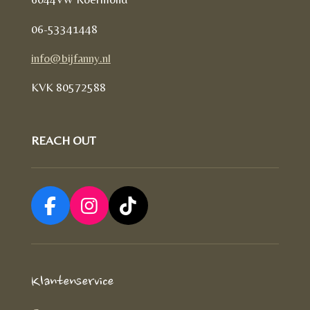
06-53341448
info@bijfanny.nl
KVK
80572588
REACH OUT
F
I
T
a
n
i
c
s
k
e
t
T
Klantenservice
b
a
o
o
g
k