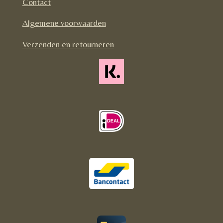
Contact
o
r
Algemene voorwaarden
k
a
m
Verzenden en retourneren