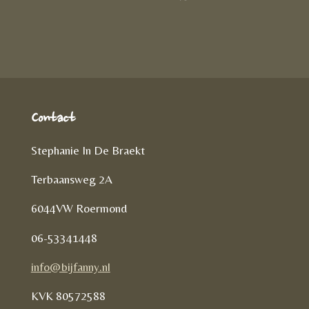
D
e
l
r
e
n
e
l
e
n
Contact
Stephanie In De Braekt
Terbaansweg 2A
6044VW Roermond
06-53341448
info@bijfanny.nl
KVK
80572588