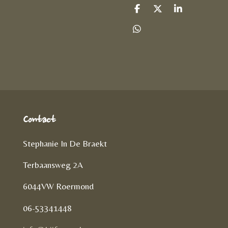
D
D
S
e
e
h
l
e
a
D
e
l
r
e
n
e
l
e
n
Contact
Stephanie In De Braekt
Terbaansweg 2A
6044VW Roermond
06-53341448