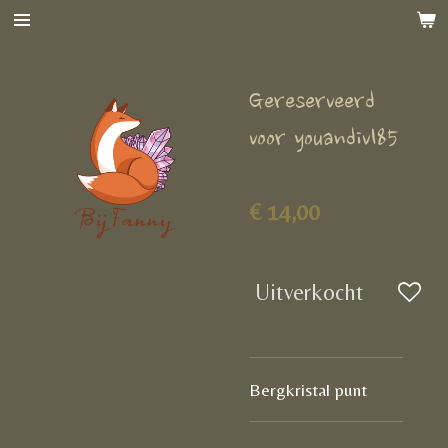
Ga
direct
naar
Gereserveerd
de
hoofdinhoud
voor youandivl85
€ 14,00
Uitverkocht
Bergkristal punt