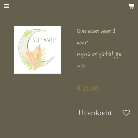
Ga
direct
naar
Gereserveerd
de
hoofdinhoud
voor
nyns.crystal.ge
ms
€ 21,00
Uitverkocht