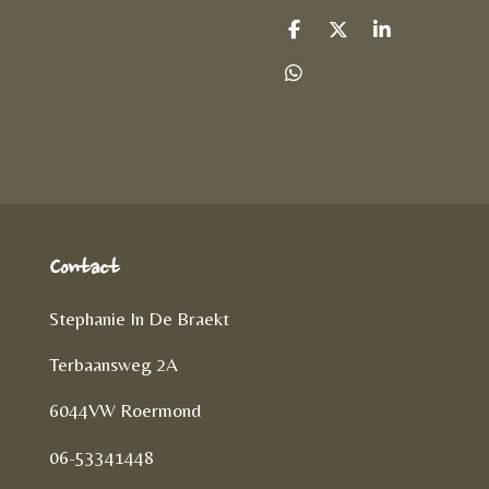
D
D
S
e
e
h
l
e
a
D
e
l
r
e
n
e
l
e
n
Contact
Stephanie In De Braekt
Terbaansweg 2A
6044VW Roermond
06-53341448