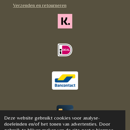
m
Verzenden en retourneren
Deze website gebruikt cookies voor analyse-
© 2020 - 2021 BijFannyWellness&Crystals
doeleinden en/of het tonen van advertenties. Door
gebruik te blijven maken van de site gaat u hiermee