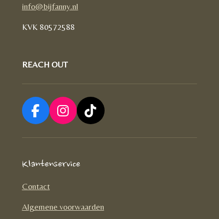
info@bijfanny.nl
KVK
80572588
REACH OUT
F
I
T
a
n
i
c
s
k
e
t
T
Klantenservice
b
a
o
o
g
k
Contact
o
r
Algemene voorwaarden
k
a