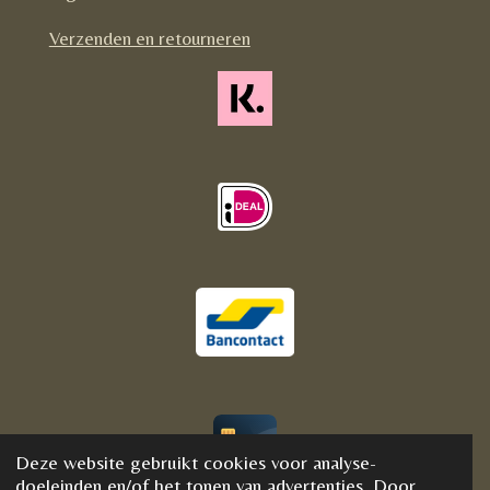
m
Verzenden en retourneren
Deze website gebruikt cookies voor analyse-
© 2020 - 2021 BijFannyWellness&Crystals
doeleinden en/of het tonen van advertenties. Door