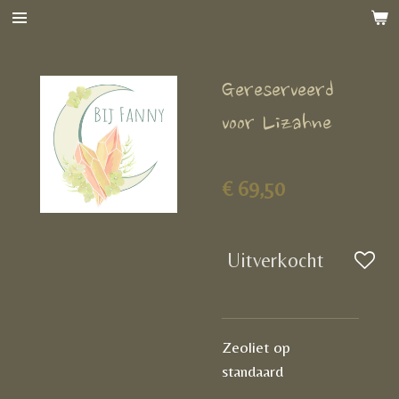
Ga
direct
naar
Gereserveerd
de
hoofdinhoud
voor Lizahne
€ 69,50
Uitverkocht
Zeoliet op
standaard