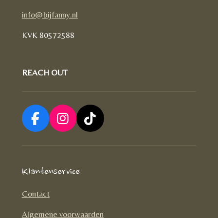
info@bijfanny.nl
KVK
80572588
REACH OUT
F
I
T
a
n
i
c
s
k
e
t
T
Klantenservice
b
a
o
o
g
k
Contact
o
r
Algemene voorwaarden
k
a