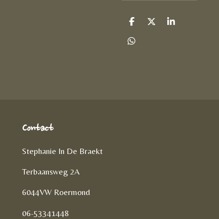
D
D
S
e
e
h
l
e
a
D
e
l
r
e
n
e
l
e
n
Contact
Stephanie In De Braekt
Terbaansweg 2A
6044VW Roermond
06-53341448