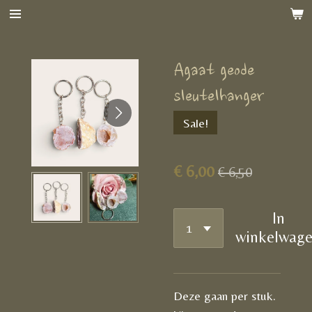
Ga
direct
naar
Agaat geode
de
hoofdinhoud
sleutelhanger
Sale!
€ 6,00
€ 6,50
In
winkelwag
Deze gaan per stuk.