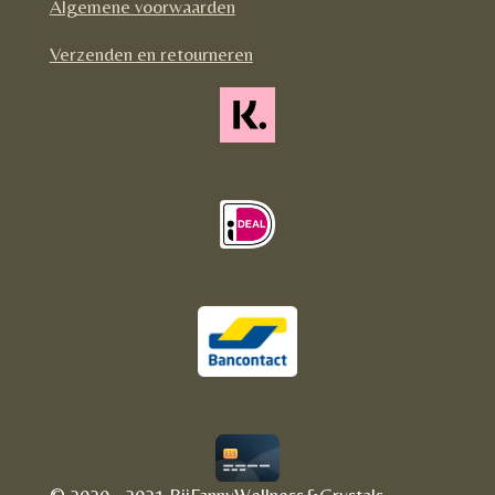
Algemene voorwaarden
k
a
m
Verzenden en retourneren