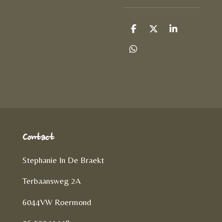
D
D
S
e
e
h
l
e
a
D
e
l
r
e
n
e
l
e
n
Contact
Stephanie In De Braekt
Terbaansweg 2A
6044VW Roermond