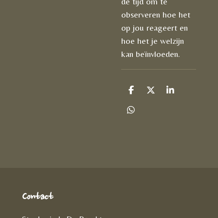
de tijd om te
observeren hoe het
op jou reageert en
hoe het je welzijn
kan beïnvloeden.
D
D
S
e
e
h
l
e
a
D
e
l
r
e
n
e
l
e
n
Contact