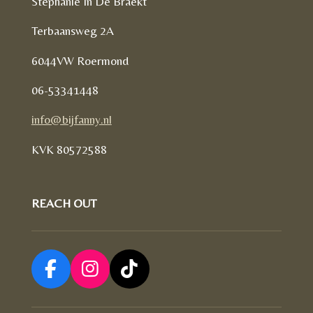
Stephanie In De Braekt
Terbaansweg 2A
6044VW Roermond
06-53341448
info@bijfanny.nl
KVK
80572588
REACH OUT
F
I
T
a
n
i