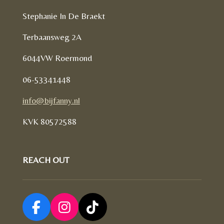
Stephanie In De Braekt
Terbaansweg 2A
6044VW Roermond
06-53341448
info@bijfanny.nl
KVK
80572588
REACH OUT
F
I
T