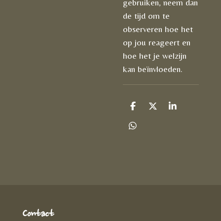
gebruiken, neem dan
de tijd om te
observeren hoe het
op jou reageert en
hoe het je welzijn
kan beïnvloeden.
D
D
S
e
e
h
l
e
a
D
e
l
r
e
n
e
l
e
n
Contact