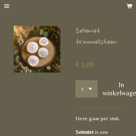
Ga
direct
naar
Seleniet
de
hoofdinhoud
trommelsteen
€ 3,00
In
winkelwag
Deze gaan per stuk.
Seleniet
is een