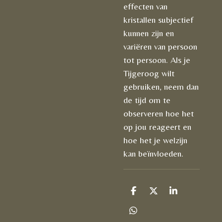
effecten van
kristallen subjectief
kunnen zijn en
variëren van persoon
tot persoon. Als je
Tijgeroog wilt
gebruiken, neem dan
de tijd om te
observeren hoe het
op jou reageert en
hoe het je welzijn
kan beïnvloeden.
D
D
S
e
e
h
l
e
a
D
e
l
r