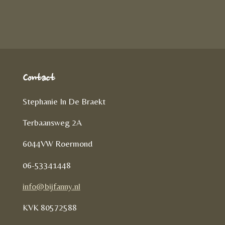
e
n
e
l
e
n
Contact
Stephanie In De Braekt
Terbaansweg 2A
6044VW Roermond
06-53341448
info@bijfanny.nl
KVK
80572588