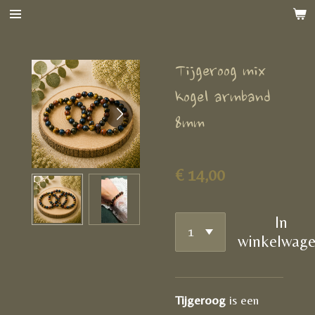
Ga
direct
naar
Tijgeroog mix
de
hoofdinhoud
kogel armband
8mm
€ 14,00
In
winkelwag
Tijgeroog
is een