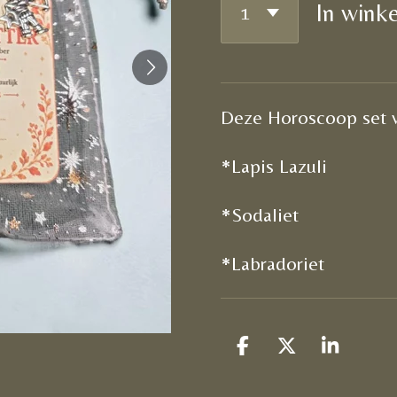
In wink
Deze Horoscoop set vo
*Lapis Lazuli
*Sodaliet
*Labradoriet
D
D
S
e
e
h
l
e
a