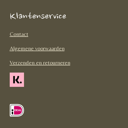
b
a
o
o
g
k
Klantenservice
o
r
k
a
Contact
m
Algemene voorwaarden
Verzenden en retourneren