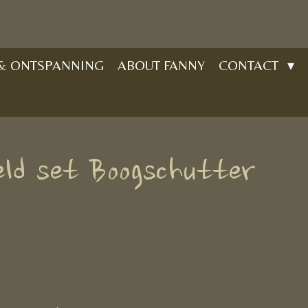
 & ONTSPANNING
ABOUT FANNY
CONTACT
ld set Boogschutter