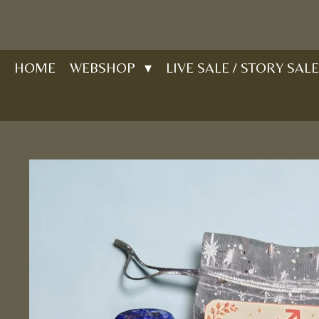
Ga
direct
naar
HOME
WEBSHOP
LIVE SALE / STORY SALE
de
hoofdinhoud