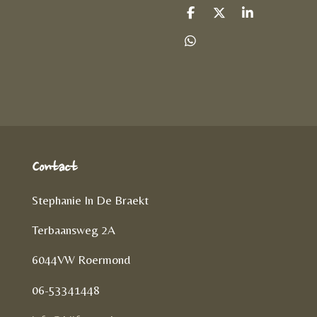
D
D
S
e
e
h
l
e
a
D
e
l
r
e
n
e
l
e
n
Contact
Stephanie In De Braekt
Terbaansweg 2A
6044VW Roermond
06-53341448