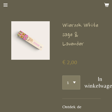
Ga
direct
naar
Wierook White
de
hoofdinhoud
sage &
Lavender
€ 2,00
In
winkelwag
Ontdek de