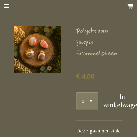
Ga
direct
naar
Polychroom
de
hoofdinhoud
jaspis
trommelsteen
€ 4,00
In
winkelwag
Deze gaan per stuk.