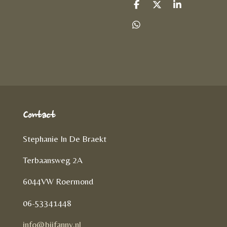
D
D
S
e
e
h
l
e
a
D
e
l
r
e
n
e
l
e
n
Contact
Stephanie In De Braekt
Terbaansweg 2A
6044VW Roermond
06-53341448
info@bijfanny.nl