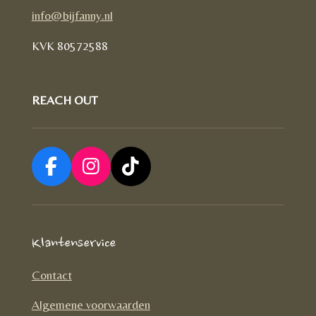
info@bijfanny.nl
KVK
80572588
REACH OUT
F
I
T
a
n
i
c
s
k
e
t
T
Klantenservice
b
a
o
o
g
k
Contact
o
r
Algemene voorwaarden
k
a