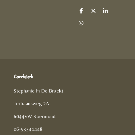
D
D
S
e
e
h
l
e
a
D
e
l
r
e
n
e
l
e
n
Contact
Stephanie In De Braekt
Terbaansweg 2A
6044VW Roermond
06-53341448