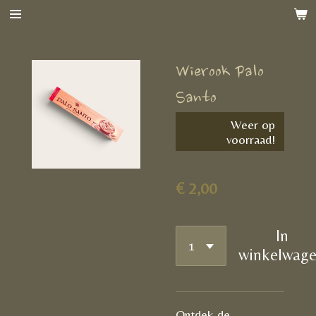
Ga
direct
naar
Wierook Palo
de
hoofdinhoud
Santo
Weer op
voorraad!
€ 2,00
In
winkelwag
Ontdek de