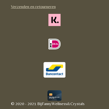
m
Verzenden en retourneren
© 2020 - 2021 BijFannyWellness&Crystals