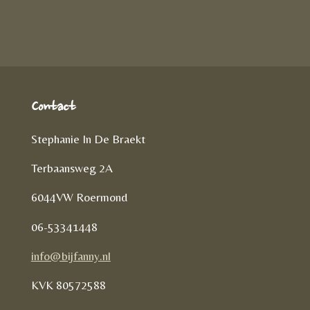
e
n
e
l
e
n
Contact
Stephanie In De Braekt
Terbaansweg 2A
6044VW Roermond
06-53341448
info@bijfanny.nl
KVK
80572588