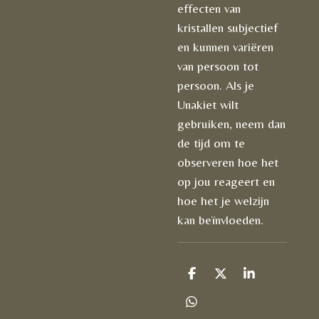
effecten van
kristallen subjectief
en kunnen variëren
van persoon tot
persoon. Als je
Unakiet wilt
gebruiken, neem dan
de tijd om te
observeren hoe het
op jou reageert en
hoe het je welzijn
kan beïnvloeden.
D
D
S
e
e
h
l
e
a
D
e
l
r