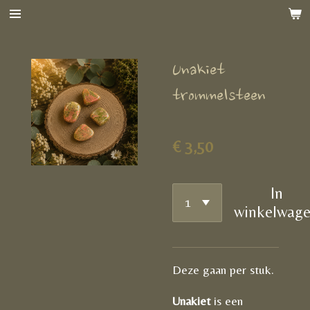
Ga
direct
naar
Unakiet
de
hoofdinhoud
trommelsteen
€ 3,50
In
winkelwag
Deze gaan per stuk.
Unakiet
is een