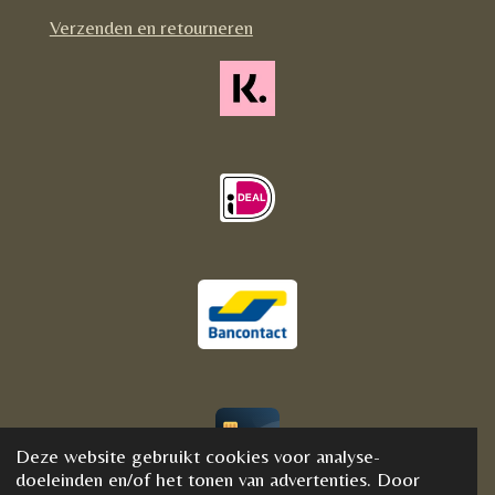
m
Verzenden en retourneren
Deze website gebruikt cookies voor analyse-
© 2020 - 2021 BijFannyWellness&Crystals
doeleinden en/of het tonen van advertenties. Door