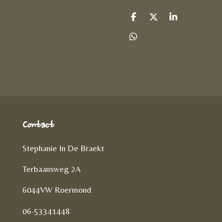
D
D
S
e
e
h
l
e
a
D
e
l
r
e
n
e
l
e
n
Contact
Stephanie In De Braekt
Terbaansweg 2A
6044VW Roermond
06-53341448