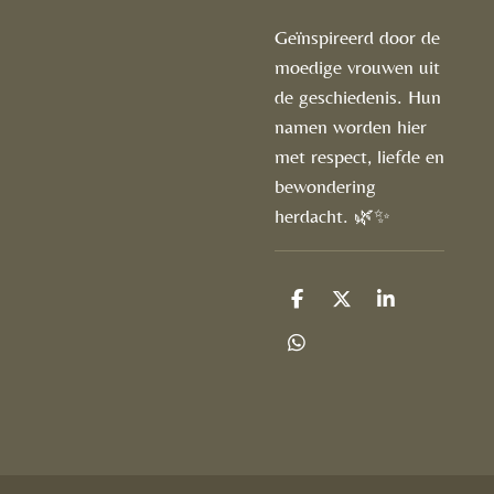
Geïnspireerd door de
moedige vrouwen uit
de geschiedenis. Hun
namen worden hier
met respect, liefde en
bewondering
herdacht. 🌿✨
D
D
S
e
e
h
l
e
a
D
e
l
r
e
n
e
l
e
n