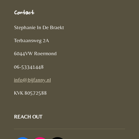
Contact
Stephanie In De Braekt
Terbaansweg 2A
6044VW Roermond
06-53341448
info@bijfanny.nl
KVK
80572588
REACH OUT