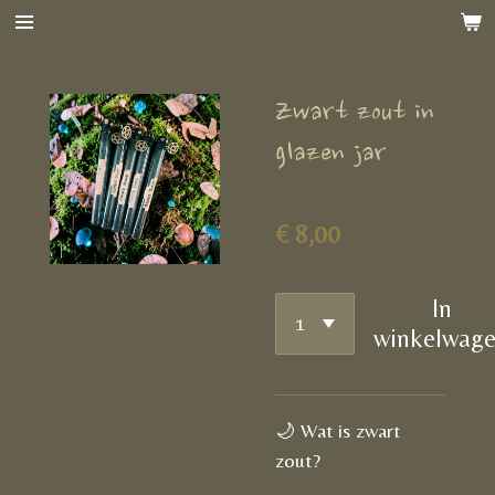
Ga
direct
naar
Zwart zout in
de
hoofdinhoud
glazen jar
€ 8,00
In
winkelwag
🌙 Wat is zwart
zout?