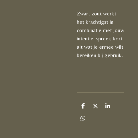
Zwart zout werkt
het krachtigst in
combinatie met jouw
intentie: spreek kort
uit wat je ermee wilt
bereiken bij gebruik.
D
D
S
e
e
h
l
e
a
D
e
l
r
e
n
e
l
e