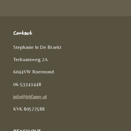
n
Contact
Stephanie In De Braekt
Terbaansweg 2A
6044VW Roermond
06-53341448
info@bijfanny.nl
KVK
80572588