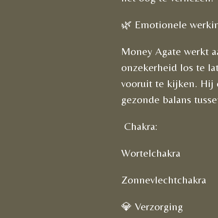
🌿 Emotionele werki
Money Agate werkt aa
onzekerheid los te l
vooruit te kijken. Hi
gezonde balans tussen
Chakra:
Wortelchakra
Zonnevlechtchakra
💎 Verzorging