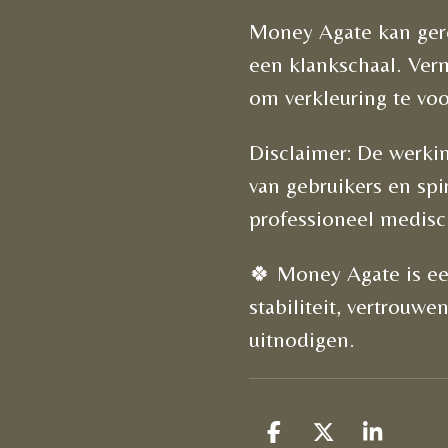
Money Agate kan ger
een klankschaal. Verm
om verkleuring te vo
Disclaimer: De werki
van gebruikers en spi
professioneel medisc
🍀 Money Agate is ee
stabiliteit, vertrouwe
uitnodigen.
D
D
S