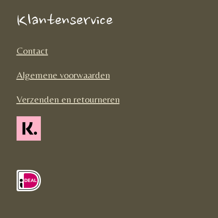
o
g
k
Klantenservice
o
r
k
a
Contact
m
Algemene voorwaarden
Verzenden en retourneren