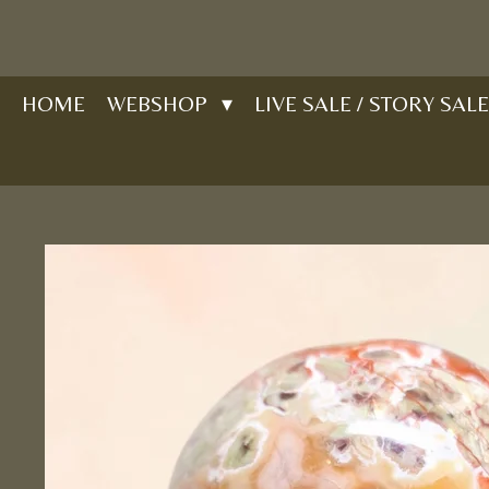
Ga
direct
naar
HOME
WEBSHOP
LIVE SALE / STORY SALE
de
hoofdinhoud