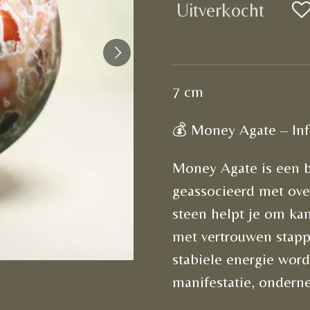
Uitverkocht
7 cm
💰 Money Agate – In
Money Agate is een bi
geassocieerd met ove
steen helpt je om ka
met vertrouwen stappe
stabiele energie word
manifestatie, ondern