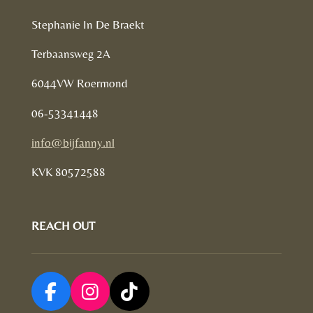
Stephanie In De Braekt
Terbaansweg 2A
6044VW Roermond
06-53341448
info@bijfanny.nl
KVK
80572588
REACH OUT
F
I
T