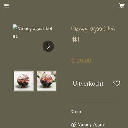
Ga
direct
naar
Money agaat bol
de
hoofdinhoud
#1
€ 29,00
Uitverkocht
7 cm
💰 Money Agate –