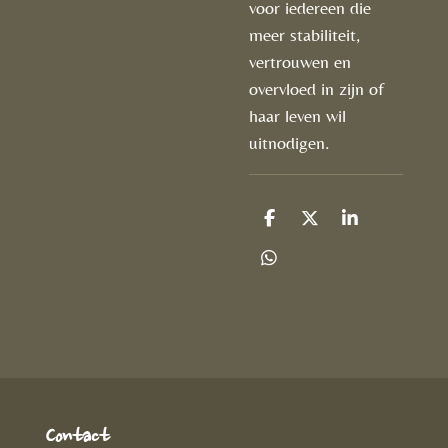
voor iedereen die
meer stabiliteit,
vertrouwen en
overvloed in zijn of
haar leven wil
uitnodigen.
D
D
S
e
e
h
l
e
a
D
e
l
r
e
n
e
l
e
n
Contact