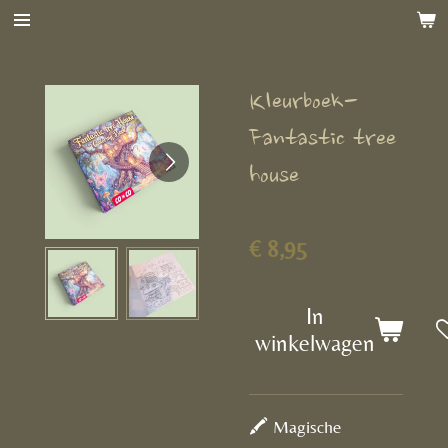
Ga
direct
naar
Kleurboek-
de
hoofdinhoud
Fantastic tree
house
€ 8,95
In
winkelwagen
🖍️ Magische