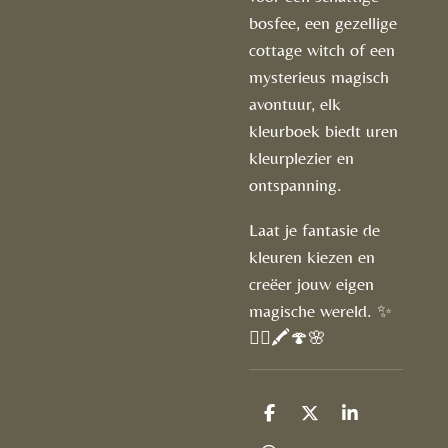
bosfee, een gezellige
cottage witch of een
mysterieus magisch
avontuur, elk
kleurboek biedt uren
kleurplezier en
ontspanning.
Laat je fantasie de
kleuren kiezen en
creëer jouw eigen
magische wereld. ✨
🧚‍♀️🖍️🍄🌸
D
D
S
e
e
h