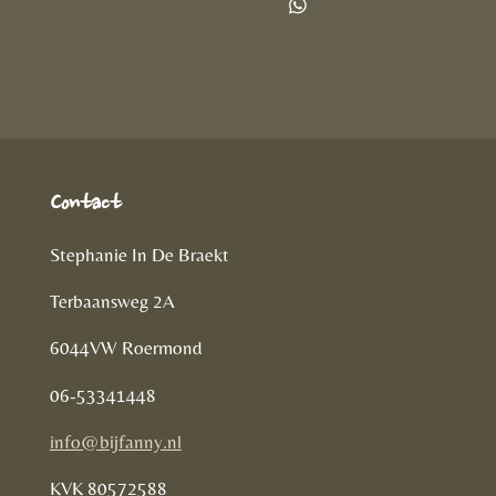
l
e
a
D
e
l
r
e
n
e
l
e
n
Contact
Stephanie In De Braekt
Terbaansweg 2A
6044VW Roermond
06-53341448
info@bijfanny.nl
KVK
80572588