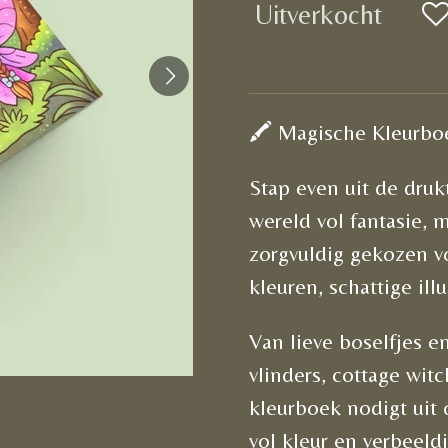
Uitverkocht
🖍️ Magische Kleurb
Stap even uit de druk
wereld vol fantasie, 
zorgvuldig gekozen v
kleuren, schattige il
Van lieve boselfjes 
vlinders, cottage wit
kleurboek nodigt uit
vol kleur en verbeeld