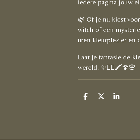
iedere pagina jouw e
🌿 Of je nu kiest voo
witch of een mysterie
uren kleurplezier en 
Laat je fantasie de k
wereld. ✨🧚‍♀️🖍️🍄🌸
D
D
S
e
e
h
l
e
a
e
l
r
n
e