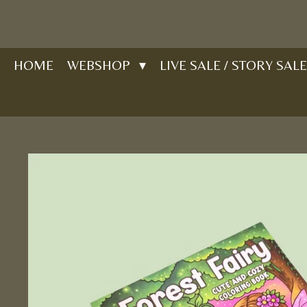
Ga
direct
naar
HOME
WEBSHOP
LIVE SALE / STORY SALE
de
hoofdinhoud