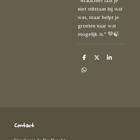
"Malachiet laat je
niet stilstaan bij wat
was, maar helpt je
groeien naar wat
mogelijk is." 💚🍃
D
D
S
e
e
h
l
e
a
D
e
l
r
e
n
e
l
e
n
Contact