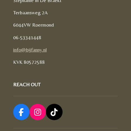
Stephanie In De Braekt
Terbaansweg 2A
6044VW Roermond
06-53341448
info@bijfanny.nl
KVK
80572588
REACH OUT
F
I
T
a
n
i