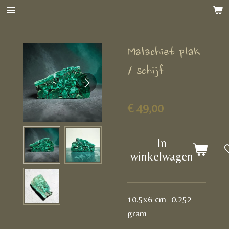
Ga
direct
naar
Malachiet plak
de
hoofdinhoud
/ schijf
€ 49,00
In
winkelwagen
10.5x6 cm 0.252
gram