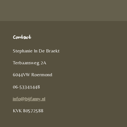
e
n
Contact
Stephanie In De Braekt
Terbaansweg 2A
6044VW Roermond
06-53341448
info@bijfanny.nl
KVK
80572588