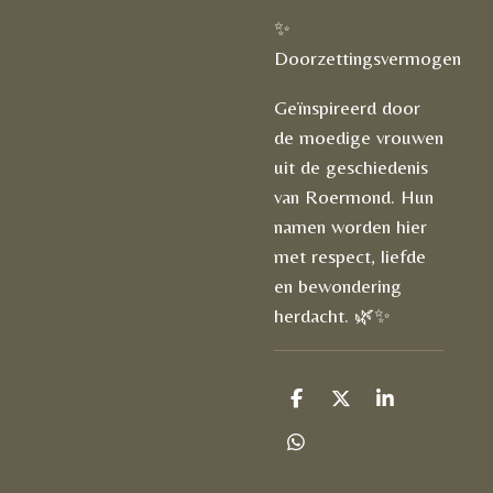
✨
Doorzettingsvermogen
Geïnspireerd door
de moedige vrouwen
uit de geschiedenis
van Roermond. Hun
namen worden hier
met respect, liefde
en bewondering
herdacht. 🌿✨
D
D
S
e
e
h
l
e
a
D
e
l
r
e
n
e
l