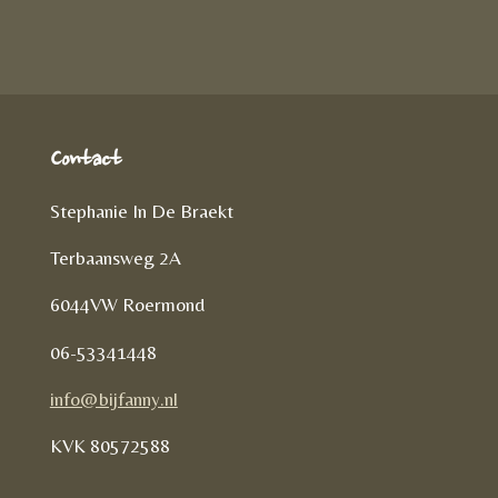
n
e
l
e
n
Contact
Stephanie In De Braekt
Terbaansweg 2A
6044VW Roermond
06-53341448
info@bijfanny.nl
KVK
80572588