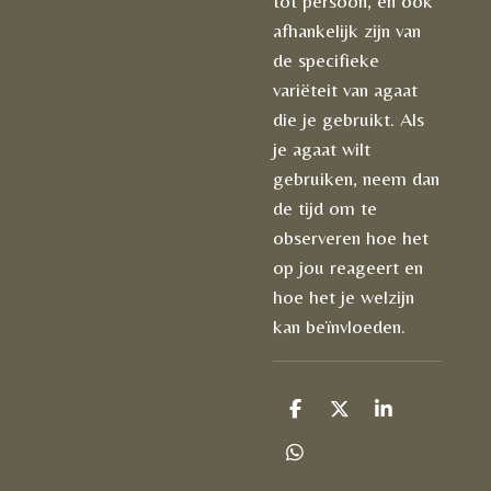
tot persoon, en ook
afhankelijk zijn van
de specifieke
variëteit van agaat
die je gebruikt. Als
je agaat wilt
gebruiken, neem dan
de tijd om te
observeren hoe het
op jou reageert en
hoe het je welzijn
kan beïnvloeden.
D
D
S
e
e
h
l
e
a
D
e
l
r
e