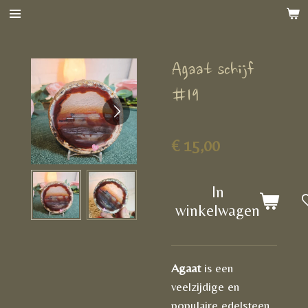
Ga
direct
naar
Agaat schijf
de
hoofdinhoud
#19
€ 15,00
In
winkelwagen
Agaat
is een
veelzijdige en
populaire edelsteen