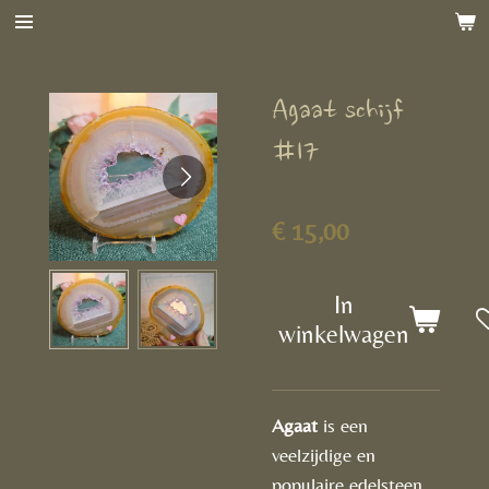
Ga
direct
naar
Agaat schijf
de
hoofdinhoud
#17
€ 15,00
In
winkelwagen
Agaat
is een
veelzijdige en
populaire edelsteen