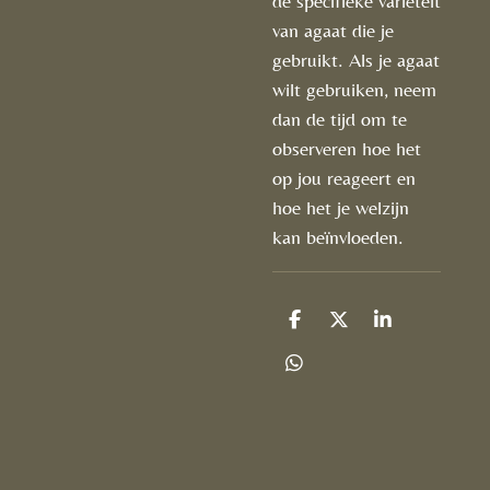
de specifieke variëteit
van agaat die je
gebruikt. Als je agaat
wilt gebruiken, neem
dan de tijd om te
observeren hoe het
op jou reageert en
hoe het je welzijn
kan beïnvloeden.
D
D
S
e
e
h
l
e
a
D
e
l
r
e
n
e
l
e
n