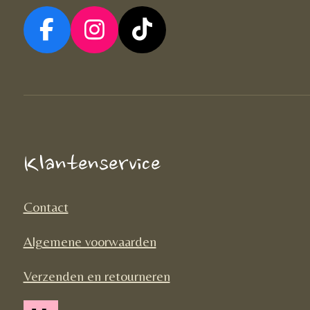
F
I
T
a
n
i
c
s
k
e
t
T
b
a
o
o
g
k
Klantenservice
o
r
k
a
Contact
m
Algemene voorwaarden
Verzenden en retourneren