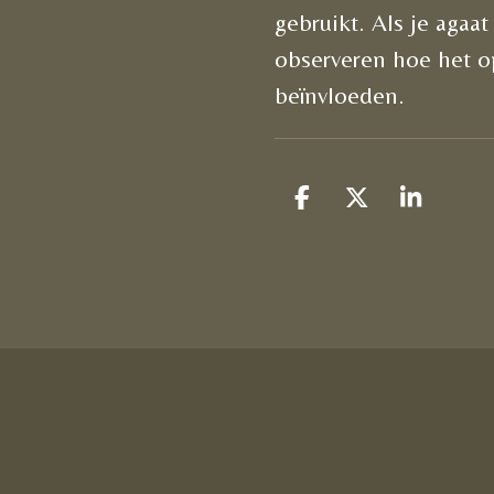
gebruikt. Als je agaa
observeren hoe het op
beïnvloeden.
D
D
S
e
e
h
l
e
a
e
l
r
n
e