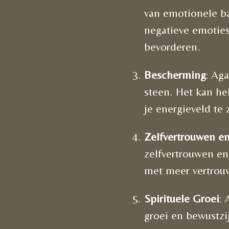
van emotionele ba
negatieve emoties
bevorderen.
Bescherming
: Ag
steen. Het kan he
je energieveld te 
Zelfvertrouwen e
zelfvertrouwen e
met meer vertrou
Spirituele Groei
: 
groei en bewustzi