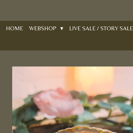
Ga
direct
naar
HOME
WEBSHOP
LIVE SALE / STORY SALE
de
hoofdinhoud