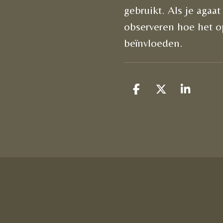
gebruikt. Als je agaa
observeren hoe het op
beïnvloeden.
D
D
S
e
e
h
l
e
a
e
l
r
n
e