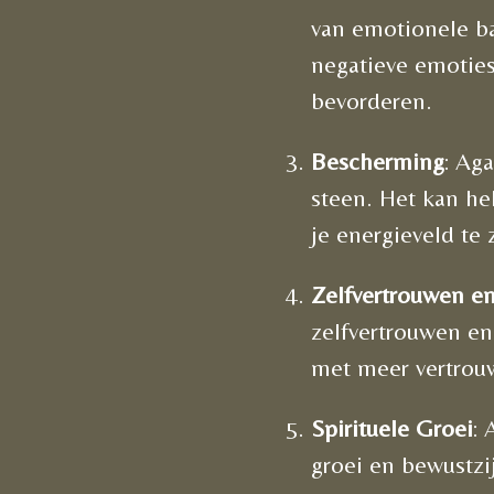
van emotionele ba
negatieve emoties
bevorderen.
Bescherming
: Ag
steen. Het kan he
je energieveld te 
Zelfvertrouwen e
zelfvertrouwen e
met meer vertrou
Spirituele Groei
: 
groei en bewustzi