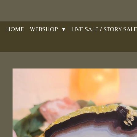
Ga
direct
naar
HOME
WEBSHOP
LIVE SALE / STORY SALE
de
hoofdinhoud