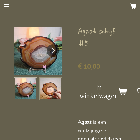
Ga
direct
naar
Agaat schijf
de
hoofdinhoud
#5
€ 10,00
In
winkelwagen
Agaat
is een
veelzijdige en
populaire edelsteen