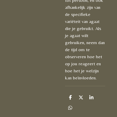
tot persoon, en ook
afhankelijk zijn van
de specifieke
variëteit van agaat
die je gebruikt. Als
je agaat wilt
gebruiken, neem dan
de tijd om te
observeren hoe het
op jou reageert en
hoe het je welzijn
kan beïnvloeden.
D
D
S
e
e
h
l
e
a
D
e
l
r
e