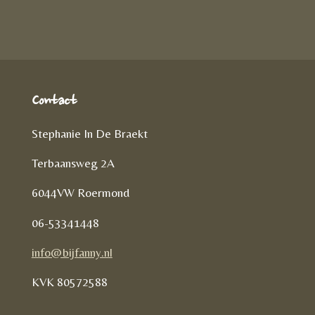
n
e
l
e
n
Contact
Stephanie In De Braekt
Terbaansweg 2A
6044VW Roermond
06-53341448
info@bijfanny.nl
KVK
80572588